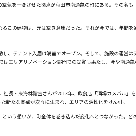
の空気を一変させた拠点が秋田市南通亀の町にある。その名も
れるこの建物は、元は空き倉庫だった。それが今では、年間を
て始動し、テナント入居は満室でオープン。そして、施設の運営
」ではエリアリノベーション部門での受賞も果たし、今や南通
ions。社長・東海林諭宣さんが2013年、飲食店「酒場カメバ
った新たな拠点が次々に生まれ、エリアの活性化をけん引。
」という想いが、町全体を巻き込んだ変化へとつながった。ど